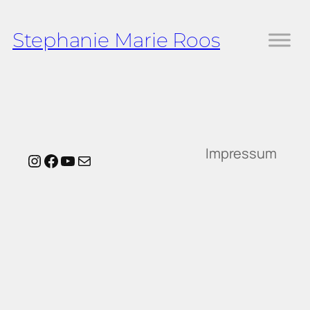
Zum
Inhalt
Stephanie Marie Roos
springen
Impressum
Instagram
Facebook
YouTube
E-Mail