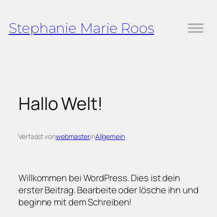
Zum
Inhalt
Stephanie Marie Roos
springen
Hallo Welt!
Verfasst von
webmaster
in
Allgemein
Willkommen bei WordPress. Dies ist dein
erster Beitrag. Bearbeite oder lösche ihn und
beginne mit dem Schreiben!